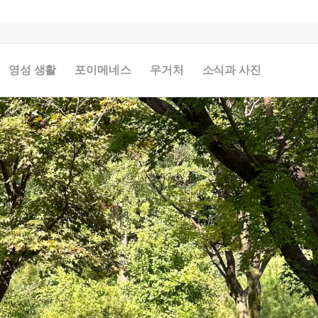
영성 생활
포이메네스
우거처
소식과 사진