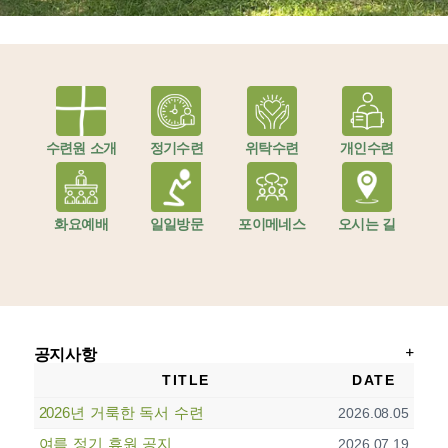
수련원 소개
정기수련
위탁수련
개인수련
화요예배
일일방문
포이메네스
오시는 길
공지사항
TITLE
DATE
2026년 거룩한 독서 수련
2026.08.05
여름 정기 휴원 공지
2026.07.19