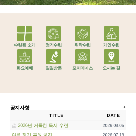
수련원 소개
정기수련
위탁수련
개인수련
화요예배
일일방문
포이메네스
오시는 길
공지사항
TITLE
DATE
2026년 거룩한 독서 수련
2026.08.05
여름 정기 휴원 공지
2026.07.19