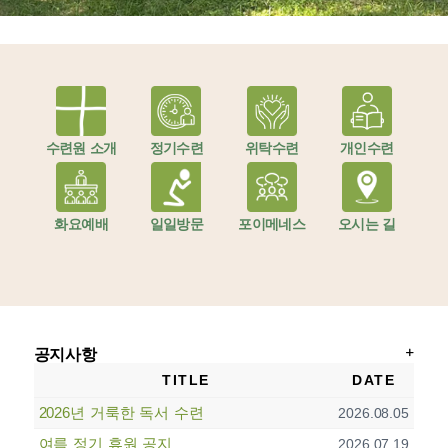
수련원 소개
정기수련
위탁수련
개인수련
화요예배
일일방문
포이메네스
오시는 길
공지사항
TITLE
DATE
2026년 거룩한 독서 수련
2026.08.05
여름 정기 휴원 공지
2026.07.19