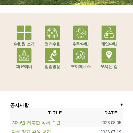
수련원 소개
정기수련
위탁수련
개인수련
화요예배
일일방문
포이메네스
오시는 길
공지사항
TITLE
DATE
2026년 거룩한 독서 수련
2026.08.05
여름 정기 휴원 공지
2026.07.19